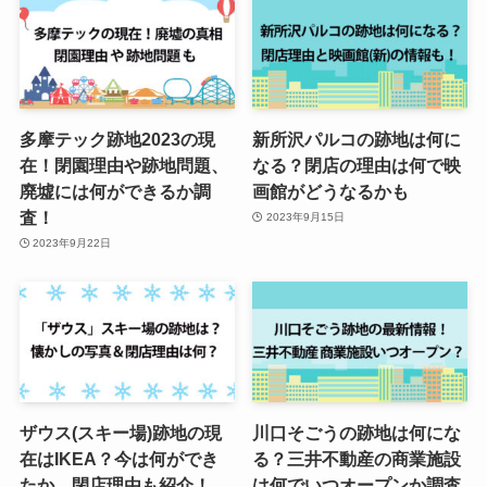
多摩テック跡地2023の現
新所沢パルコの跡地は何に
在！閉園理由や跡地問題、
なる？閉店の理由は何で映
廃墟には何ができるか調
画館がどうなるかも
査！
2023年9月15日
2023年9月22日
ザウス(スキー場)跡地の現
川口そごうの跡地は何にな
在はIKEA？今は何ができ
る？三井不動産の商業施設
たか、閉店理由も紹介！
は何でいつオープンか調査